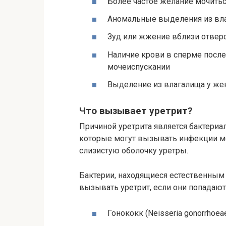
Более частое желание мочить
Аномальные выделения из вла
Зуд или жжение вблизи отверс
Наличие крови в сперме после
мочеиспускании
Выделение из влагалища у жен
Что вызывает уретрит?
Причиной уретрита является бактериа
которые могут вызывать инфекции мо
слизистую оболочку уретры.
Бактерии, находящиеся естественным 
вызывать уретрит, если они попадают
Гонококк (Neisseria gonorrhoea