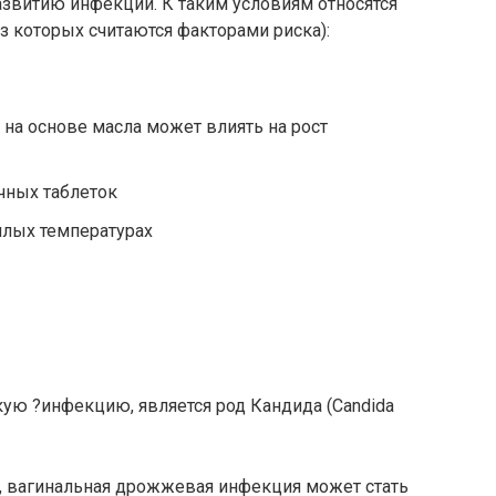
азвитию инфекции. К таким условиям относятся
 которых считаются факторами риска):
на основе масла может влиять на рост
чных таблеток
плых температурах
ю ?инфекцию, является род Кандида (Candida
е, вагинальная дрожжевая инфекция может стать