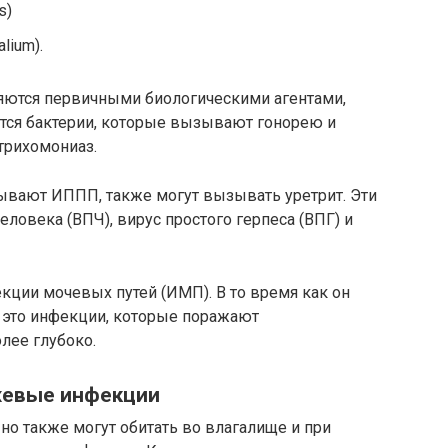
s)
lium).
яются первичными биологическими агентами,
тся бактерии, которые вызывают гонорею и
трихомониаз.
ывают ИППП, также могут вызывать уретрит. Эти
овека (ВПЧ), вирус простого герпеса (ВПГ) и
фекции мочевых путей (ИМП). В то время как он
 это инфекции, которые поражают
олее глубоко.
евые инфекции
но также могут обитать во влагалище и при