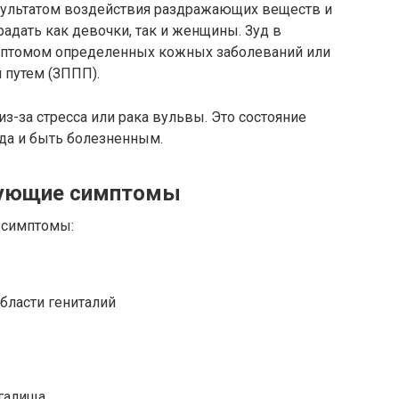
зультатом воздействия раздражающих веществ и
радать как девочки, так и женщины. Зуд в
мптомом определенных кожных заболеваний или
 путем (ЗППП).
з-за стресса или рака вульвы. Это состояние
гда и быть болезненным.
вующие симптомы
 симптомы:
области гениталий
галища