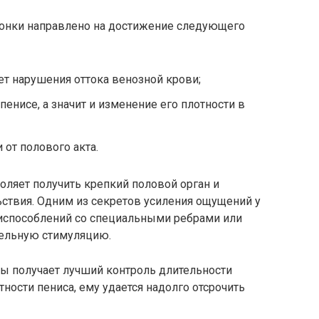
шонки направлено на достижение следующего
ет нарушения оттока венозной крови;
енисе, а значит и изменение его плотности в
от полового акта.
оляет получить крепкий половой орган и
ствия. Одним из секретов усиления ощущений у
испособлений со специальными ребрами или
ельную стимуляцию.
ры получает лучший контроль длительности
тности пениса, ему удается надолго отсрочить