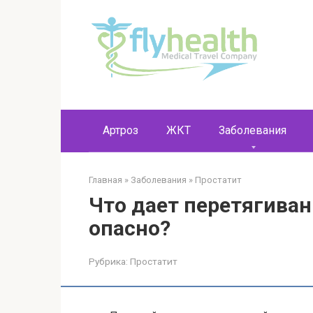
Перейти
к
контенту
Артроз
ЖКТ
Заболевания
Главная
»
Заболевания
»
Простатит
Что дает перетягиван
опасно?
Рубрика:
Простатит