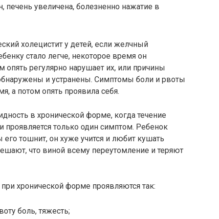
, печень увеличена, болезненно нажатие в
еский холецистит у детей, если желчный
бенку стало легче, некоторое время он
м опять регулярно нарушает их, или причины
обнаружены и устранены. Симптомы боли и рвоты
мя, а потом опять проявила себя.
идность в хронической форме, когда течение
и проявляется только один симптом. Ребенок
ы его тошнит, он хуже учится и любит кушать
решают, что виной всему переутомление и теряют
 при хронической форме проявляются так:
оту боль, тяжесть;