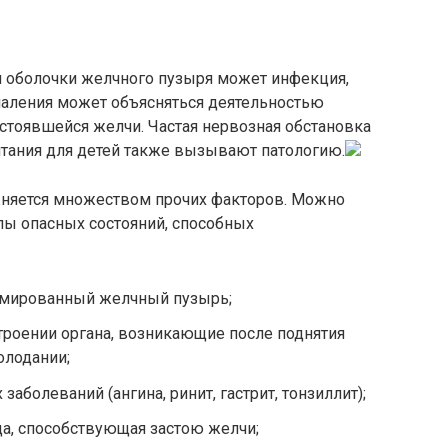
 оболочки желчного пузыря может инфекция,
паления может объясняться деятельностью
стоявшейся желчи. Частая нервозная обстановка
итания для детей также вызывают патологию.
жняется множеством прочих факторов. Можно
ы опасных состояний, способных
мированный желчный пузырь;
троении органа, возникающие после поднятия
олодании;
заболеваний (ангина, ринит, гастрит, тонзиллит);
ща, способствующая застою желчи;