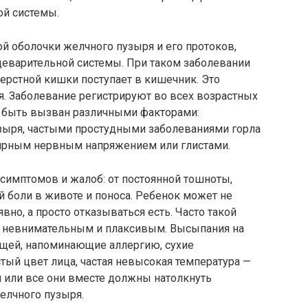
ой системы.
ой оболочки желчного пузыря и его протоков,
щеварительной системы. При таком заболевании
ерстной кишки поступает в кишечник. Это
. Заболевание регистрируют во всех возрастных
т быть вызван различными факторами:
зыря, частыми простудными заболеваниями горла
улярным нервным напряжением или глистами.
имптомов и жалоб: от постоянной тошноты,
ой боли в животе и поноса. Ребенок может не
но, а просто отказываться есть. Часто такой
 невнимательным и плаксивым. Высыпания на
щей, напоминающие аллергию, сухие
ый цвет лица, частая невысокая температура —
и или все они вместе должны натолкнуть
желчного пузыря.